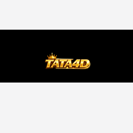
RESULT TEMBAK FREE COCOK UNTUK ANALISA
ANGKA
100% Aman & Nyaman
BANDAR TEMBAK FREE
Support
About Us