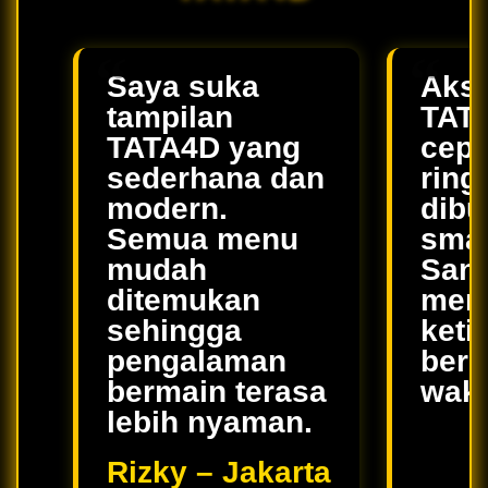
Saya suka
Akse
tampilan
TAT
TATA4D yang
cepa
sederhana dan
ring
modern.
dibu
Semua menu
smar
mudah
San
ditemukan
mem
sehingga
keti
pengalaman
berm
bermain terasa
wakt
lebih nyaman.
Rizky – Jakarta