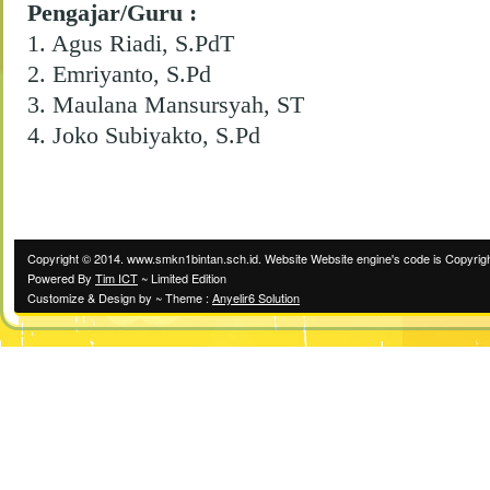
Pengajar/Guru :
1. Agus Riadi, S.PdT
2.
Emriyanto, S.Pd
3. Maulana Mansursyah, ST
4. Joko Subiyakto, S.Pd
Copyright © 2014. www.smkn1bintan.sch.id. Website Website engine's code is Copyrigh
Powered By
Tim ICT
~ Limited Edition
Customize & Design by ~ Theme :
Anyelir6 Solution